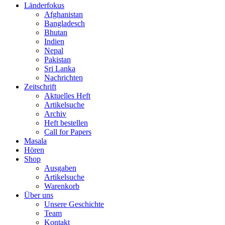
Länderfokus
Afghanistan
Bangladesch
Bhutan
Indien
Nepal
Pakistan
Sri Lanka
Nachrichten
Zeitschrift
Aktuelles Heft
Artikelsuche
Archiv
Heft bestellen
Call for Papers
Masala
Hören
Shop
Ausgaben
Artikelsuche
Warenkorb
Über uns
Unsere Geschichte
Team
Kontakt