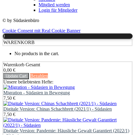
Mitglied werden
Login für Mitglieder
© by Südasienbüro
Cookie Consent mit Real Cookie Banner
0
WARENKORB
No products in the cart.
Warenkorb Gesamt
0,00
€
Bezahlen
Update Cart
Unsere beliebtesten Hefte:
Migration - Südasien in Bewegung
7
,
50
€
Digitale Version: Chinas Schachbrett (2021/1) - Südasien
7
,
50
€
Digitale Version: Pandemie: Häusliche Gewalt Garantiert (2022/1)