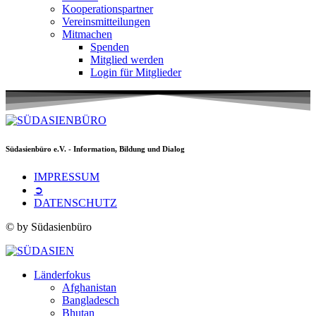
Kooperationspartner
Vereinsmitteilungen
Mitmachen
Spenden
Mitglied werden
Login für Mitglieder
Südasienbüro e.V. - Information, Bildung und Dialog
IMPRESSUM
➲
DATENSCHUTZ
© by Südasienbüro
Länderfokus
Afghanistan
Bangladesch
Bhutan