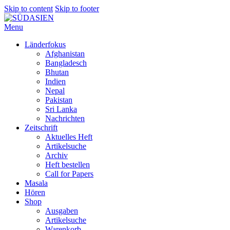
Skip to content
Skip to footer
Menu
Länderfokus
Afghanistan
Bangladesch
Bhutan
Indien
Nepal
Pakistan
Sri Lanka
Nachrichten
Zeitschrift
Aktuelles Heft
Artikelsuche
Archiv
Heft bestellen
Call for Papers
Masala
Hören
Shop
Ausgaben
Artikelsuche
Warenkorb