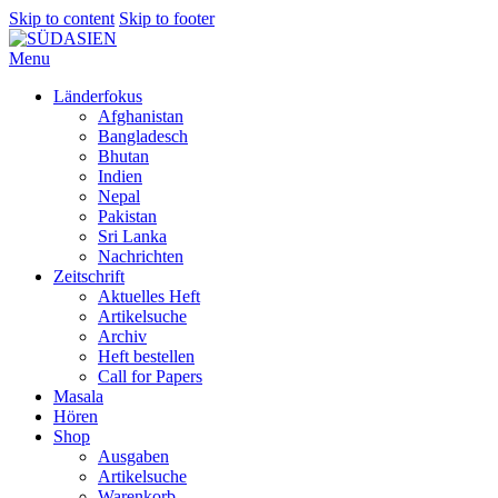
Skip to content
Skip to footer
Menu
Länderfokus
Afghanistan
Bangladesch
Bhutan
Indien
Nepal
Pakistan
Sri Lanka
Nachrichten
Zeitschrift
Aktuelles Heft
Artikelsuche
Archiv
Heft bestellen
Call for Papers
Masala
Hören
Shop
Ausgaben
Artikelsuche
Warenkorb