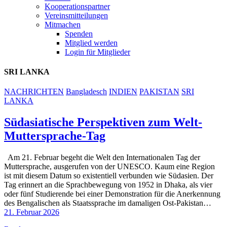
Kooperationspartner
Vereinsmitteilungen
Mitmachen
Spenden
Mitglied werden
Login für Mitglieder
SRI LANKA
NACHRICHTEN
Bangladesch
INDIEN
PAKISTAN
SRI
LANKA
Südasiatische Perspektiven zum Welt-
Muttersprache-Tag
Am 21. Februar begeht die Welt den Internationalen Tag der
Muttersprache, ausgerufen von der UNESCO. Kaum eine Region
ist mit diesem Datum so existentiell verbunden wie Südasien. Der
Tag erinnert an die Sprachbewegung von 1952 in Dhaka, als vier
oder fünf Studierende bei einer Demonstration für die Anerkennung
des Bengalischen als Staatssprache im damaligen Ost-Pakistan…
21. Februar 2026