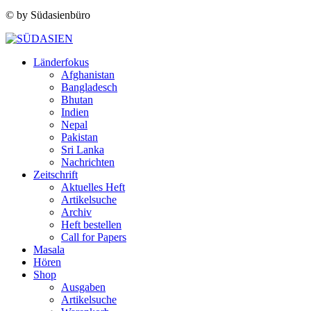
© by Südasienbüro
Länderfokus
Afghanistan
Bangladesch
Bhutan
Indien
Nepal
Pakistan
Sri Lanka
Nachrichten
Zeitschrift
Aktuelles Heft
Artikelsuche
Archiv
Heft bestellen
Call for Papers
Masala
Hören
Shop
Ausgaben
Artikelsuche